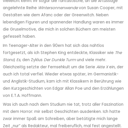
vielleicht kennt ihr sogar die fantastische, an die Artussage
angelehnte Reihe
Wintersonnenwende
von Susan Cooper, mit
Gestalten wie dem Afanc oder der Greenwitch. Neben
lebendigen Figuren und spannender Handlung waren es immer
die Gruselmotive, die mich in solchen Büchern am meisten
gefesselt haben.
Im Teenager-Alter in den 90ern hat sich das nahtlos
fortgesetzt, als ich Stephen King entdeckte, Klassiker wie
The
Stand
,
Es
, den Zyklus
Der Dunkle Turm
und viele mehr.
Gleichzeitig setzte der Fernsehkult um die Serie
Akte X
ein, der
auch ich total verfiel. Wieder etwas später, im Germanistik-
und Anglistik-Studium, kam ich mit Klassikern in Berührung wie
den Kurzgeschichten von Edgar Allan Poe und den Erzählungen
von E.T.A. Hoffmann.
Was ich auch nach dem Studium nie tat, trotz aller Faszination
mit dem Horror: mir selbst Geschichten ausdenken. Ich hatte
zwar immer Spaß am Schreiben, aber betätigte mich lange
Zeit „nur“ als Redakteur, mal freiberuflich, mal fest angestellt.